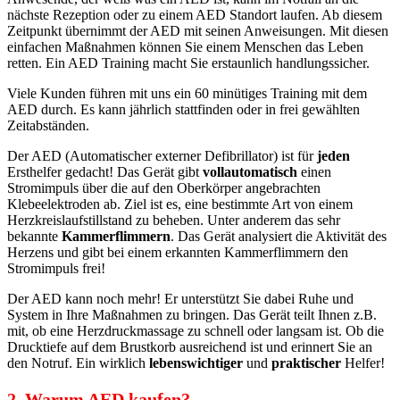
nächste Rezeption oder zu einem AED Standort laufen. Ab diesem
Zeitpunkt übernimmt der AED mit seinen Anweisungen. Mit diesen
einfachen Maßnahmen können Sie einem Menschen das Leben
retten. Ein AED Training macht Sie erstaunlich handlungssicher.
Viele Kunden führen mit uns ein 60 minütiges Training mit dem
AED durch. Es kann jährlich stattfinden oder in frei gewählten
Zeitabständen.
Der AED (Automatischer externer Defibrillator) ist für
jeden
Ersthelfer gedacht! Das Gerät gibt
vollautomatisch
einen
Stromimpuls über die auf den Oberkörper angebrachten
Klebeelektroden ab. Ziel ist es, eine bestimmte Art von einem
Herzkreislaufstillstand zu beheben. Unter anderem das sehr
bekannte
Kammerflimmern
. Das Gerät analysiert die Aktivität des
Herzens und gibt bei einem erkannten Kammerflimmern den
Stromimpuls frei!
Der AED kann noch mehr! Er unterstützt Sie dabei Ruhe und
System in Ihre Maßnahmen zu bringen. Das Gerät teilt Ihnen z.B.
mit, ob eine Herzdruckmassage zu schnell oder langsam ist. Ob die
Drucktiefe auf dem Brustkorb ausreichend ist und erinnert Sie an
den Notruf. Ein wirklich
lebenswichtiger
und
praktischer
Helfer!
2. Warum AED kaufen?