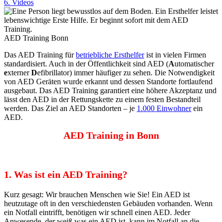
6. Videos
AED Training Bonn
Das AED Training für
betriebliche Ersthelfer
ist in vielen Firmen
standardisiert. Auch in der Öffentlichkeit sind AED (
A
utomatischer
e
xterner
D
efibrillator) immer häufiger zu sehen. Die Notwendigkeit
von AED Geräten wurde erkannt und dessen Standorte fortlaufend
ausgebaut. Das AED Training garantiert eine höhere Akzeptanz und
lässt den AED in der Rettungskette zu einem festen Bestandteil
werden. Das Ziel an AED Standorten – je
1.000 Einwohner
ein
AED.
AED Training in Bonn
1. Was ist ein AED Training?
Kurz gesagt: Wir brauchen Menschen wie Sie! Ein AED ist
heutzutage oft in den verschiedensten Gebäuden vorhanden. Wenn
ein Notfall eintrifft, benötigen wir schnell einen AED. Jeder
Anwesende, der weiß was ein AED ist, kann im Notfall an die