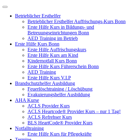
Betrieblicher Ersthelfer
Betrieblicher Ersthelfer Auffrischungs-Kurs Bonn
Erste Hilfe Kurs in Bildungs- und
Betreuungseinrichtungen Bonn
AED Training im Betrieb
Erste Hilfe Kurs Bonn
Erste Hilfe Auffrischungskurs
Erste Hilfe Kurs am Kind
Kindernotfall Kurs Bonn
Erste Hilfe Kurs Führerschein Bonn
AED Training
Erste Hilfe Kurs V.I.P
Brandschutzhelfer Ausbildung
Feuerlöschtraining / Löschübung
Evakuierungshelfer Ausbildung
AHA Kurse
ACLS Provider Kurs
ACLS Heartcode® Provider Kurs – nur 1 Tag!
ACLS Refrehser Kurs
BLS HeartCode® Provider Kurs
Notfalltraining
Erste Hilfe Kurs für Pflegekräfte
Termine