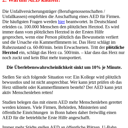
Die Unfallversicherungsträger (Berufsgenossenschaften /
Unfallkassen) empfehlen die Anschaffung eines AED für Firmen.
Die häufigsten Fragen werden
hier
beantwortet. In Deutschland
erleiden ca. 100.000 Menschen den plötzlichen Herztod. Es wird
immer dann vom plötzlichen Herztod in der Ersten Hilfe
gesprochen, wenn eine Person plötzlich das Bewusstsein verliert
und die Ursache ein Kammerflimmern ist. Das Herz schlägt im
Ruhezustand ca. 60-80/min. beim Erwachsenen. Tritt der
plötzliche
Herztod
ein, schlägt das Herz ca. 500/min. – klar dass das Herz nur
noch zuckt und kein Blut mehr transportiert.
Die Überlebenswahrscheinlichkeit sinkt um 10% je Minute.
Stellen Sie sich folgende Situation vor: Ein Kollege wird plötzlich
bewusstlos und ist nicht ansprechbar. Wer kann jetzt prüfen ob das
Herz stillsteht oder Kammerflimmern besteht? Der AED kann jetzt
aktiv Menschenleben retten!
Studien belegen das mit einem AED mehr Menschenleben gerettet
werden können. Viele Firmen, Behörden, Ministerien und
öffentliche Einrichtungen in Bonn haben daher freiwillig einen
AED für die betriebliche Erste Hilfe angeschafft.
Immer mehr Städte stellen AED an öffentliche Plätzen, U-Bahn