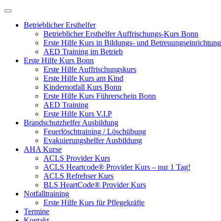
Betrieblicher Ersthelfer
Betrieblicher Ersthelfer Auffrischungs-Kurs Bonn
Erste Hilfe Kurs in Bildungs- und Betreuungseinrichtu
AED Training im Betrieb
Erste Hilfe Kurs Bonn
Erste Hilfe Auffrischungskurs
Erste Hilfe Kurs am Kind
Kindernotfall Kurs Bonn
Erste Hilfe Kurs Führerschein Bonn
AED Training
Erste Hilfe Kurs V.I.P
Brandschutzhelfer Ausbildung
Feuerlöschtraining / Löschübung
Evakuierungshelfer Ausbildung
AHA Kurse
ACLS Provider Kurs
ACLS Heartcode® Provider Kurs – nur 1 Tag!
ACLS Refrehser Kurs
BLS HeartCode® Provider Kurs
Notfalltraining
Erste Hilfe Kurs für Pflegekräfte
Termine
Kontakt