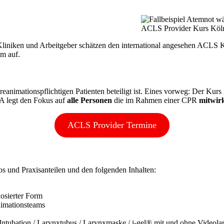
ACLS Provider Kurs Köl
 Kliniken und Arbeitgeber schätzen den international angesehen ACLS 
am auf.
imationspflichtigen Patienten beteiligt ist. Eines vorweg: Der Kurs ist
HA legt den Fokus auf
alle Personen
die im Rahmen einer CPR
mitwir
ACLS Provider Termine
 und Praxisanteilen und den folgenden Inhalten:
osierter Form
nimationsteams
Intubation / Larynxtubus / Larynxmaske / i-gel® mit und ohne Videol