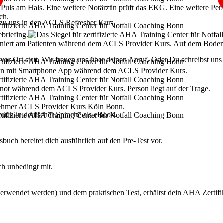
zu uns in den ACLS Refresher Kurs.
vor Ort statt. Wir freuen uns über deinen Anruf. Oder Du schreibst uns
uch in deutscher Sprache als eBook.
ch bereitet dich ausführlich auf den Pre-Test vor.
h unbedingt mit.
verwendet werden) und dem praktischen Test, erhältst dein AHA Zertifi