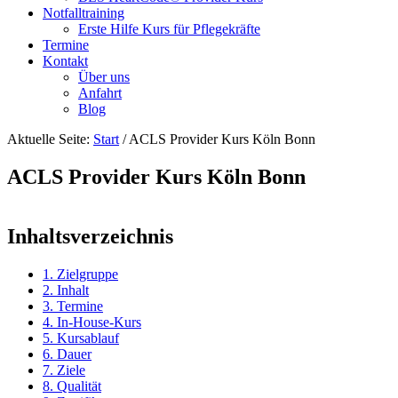
Notfalltraining
Erste Hilfe Kurs für Pflegekräfte
Termine
Kontakt
Über uns
Anfahrt
Blog
Aktuelle Seite:
Start
/
ACLS Provider Kurs Köln Bonn
ACLS Provider Kurs Köln Bonn
Inhaltsverzeichnis
1. Zielgruppe
2. Inhalt
3. Termine
4. In-House-Kurs
5. Kursablauf
6. Dauer
7. Ziele
8. Qualität