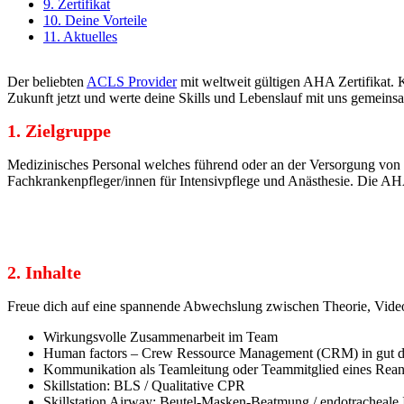
9. Zertifikat
10. Deine Vorteile
11. Aktuelles
Der beliebten
ACLS Provider
mit weltweit gültigen AHA Zertifikat.
Zukunft jetzt und werte deine Skills und Lebenslauf mit uns gemeins
1. Zielgruppe
Medizinisches Personal welches führend oder an der Versorgung von rean
Fachkrankenpfleger/innen für Intensivpflege und Anästhesie. Die A
2. Inhalte
Freue dich auf eine spannende Abwechslung zwischen Theorie, Videos
Wirkungsvolle Zusammenarbeit im Team
Human factors – Crew Ressource Management (CRM) in gut d
Kommunikation als Teamleitung oder Teammitglied eines Rea
Skillstation: BLS / Qualitative CPR
Skillstation Airway: Beutel-Masken-Beatmung / endotracheale 