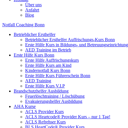
Über uns
Anfahrt
Blog
Notfall Coaching Bonn
Betrieblicher Ersthelfer
Betrieblicher Ersthelfer Auffrischungs-Kurs Bonn
Erste Hilfe Kurs in Bildungs- und Betreuungseinrichtu
AED Training im Betrieb
Erste Hilfe Kurs Bonn
Erste Hilfe Auffrischungskurs
Erste Hilfe Kurs am Kind
Kindernotfall Kurs Bonn
Erste Hilfe Kurs Führerschein Bonn
AED Training
Erste Hilfe Kurs V.I.P
Brandschutzhelfer Ausbildung
Feuerlöschtraining / Löschübung
Evakuierungshelfer Ausbildung
AHA Kurse
ACLS Provider Kurs
ACLS Heartcode® Provider Kurs – nur 1 Tag!
ACLS Refrehser Kurs
BLS HeartCode® Provider Kurs