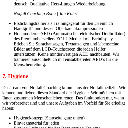
deutsch: Qualitative Herz-Lungen Wiederbelebung.
Notfall Coaching Bonn | Jan Kohrt
Erstickungstrainer als Trainingsgerät für den „Heimlich
Handgriff“ und dessen Oberbauchkompressionen
Hochmoderne AED (
A
utomatischer
e
lektrischer
D
efibrillator)
des Premiumherstellers ZOLL Medical mit Farbdisplay.
Erleben Sie Sprachansagen, Textanzeigen und lebensechte
Bilder auf dem LCD-Touchscreen die jeden Helfer
unterstützen. Keine minderwertigen AED nachbauten. Wir
trainieren ausschließlich mit einsatzbereiten AED’s für die
Menschenrettung.
7. Hygiene
Das Team von Notfall Coaching kommt aus der Notfallmedizin. Wir
kennen und lieben diesen Standard der Hygiene. Wir möchten mit
Ihnen zusammen Menschenleben retten. Das funktioniert nur, wenn
wir vorbereitet sind und unsere Aufgaben im Vorfeld für Sie erledigt
haben:
Hygienekonzept (Startseite ganz unten)
Einwegmaterial für jeden