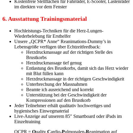
Kostenfreie Stellflächen für Fahrräder, E-Scooter, Lastenräder
im direkten vor dem Fenster
6. Ausstattung Trainingsmaterial
Hochleistungs-Techniken für die Herz-Lungen-
Wiederbelebung für Ersthelfer
Unsere „QCPR* Anne“ Reanimations-Dummy’s in
Lebensgröße verfügen über Echtzeitfeedback:
Herzdruckmassage auf der richtigen Stelle des
Brustkorbs
Herzdruckmassage tief genug
Entlastung des Brustkorbs, damit sich das Herz wieder
mit Blut füllen kann
Herzdruckmassage in der richtigen Geschwindigkeit
Unterbrechung der Massnahmen
Beamte ich ausreichend und korrekt
Unterstützung bei der Geschwindigkeit der
Kompressionen auf den Brustkorb
Jeder Teilnehmer erhält qualitativ hochwertiges und
hygienisches Einwegmaterial
Live-Anzeige auf unserem 85″ Smartboard oder iPads im
Einzeltraining
QCPR =
Q
uality
C
ardio-
P
ulmonalen-
R
eanimation auf