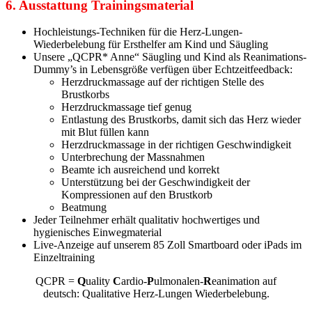
6. Ausstattung Trainingsmaterial
Hochleistungs-Techniken für die Herz-Lungen-
Wiederbelebung für Ersthelfer am Kind und Säugling
Unsere „QCPR* Anne“ Säugling und Kind als Reanimations-
Dummy’s in Lebensgröße verfügen über Echtzeitfeedback:
Herzdruckmassage auf der richtigen Stelle des
Brustkorbs
Herzdruckmassage tief genug
Entlastung des Brustkorbs, damit sich das Herz wieder
mit Blut füllen kann
Herzdruckmassage in der richtigen Geschwindigkeit
Unterbrechung der Massnahmen
Beamte ich ausreichend und korrekt
Unterstützung bei der Geschwindigkeit der
Kompressionen auf den Brustkorb
Beatmung
Jeder Teilnehmer erhält qualitativ hochwertiges und
hygienisches Einwegmaterial
Live-Anzeige auf unserem 85 Zoll Smartboard oder iPads im
Einzeltraining
QCPR =
Q
uality
C
ardio-
P
ulmonalen-
R
eanimation
auf
deutsch: Qualitative Herz-Lungen Wiederbelebung.