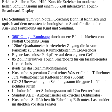
Erleben Sie ihren Erste Hilfe Kurs für Erzieher im modernen und
hellen Schulungsraum mit einem 85 Zoll interaktiven Touch-
Smartboard-Display.
Der Schulungsraum von Notfall Coaching Bonn ist technisch und
optisch auf dem neuesten technologischen Stand für die moderne
Aus- und Fortbildung am Kind und Säugling.
360° Google Rundgang
durch unsere Räumlichkeiten von
Notfall Coaching Bonn
120m² Quadratmeter barrierefreier Zugang direkt vom
Parkplatz zu unseren Räumlichkeiten im Erdgeschoss
Eigene kostenlose Parkplätze auf dem eigenen Gelände
85 Zoll interaktives Touch Smartboard für ein faszinierendes
Lernerlebnis
iPads für das Reanimationstraining
Kostenfreies premium Gerolsteiner Wasser für alle Teilnehmer
Jura Vollautomat für Kaffeeliebhaber (50cent)
CO-2 Überwachung im Schulungsraum für „gute Luft“ und
richtiges lüften
Lichtdurchfluteter Schulungsraum mit 12m Fensterfront
Standort AED (Automatisierter elektrischer Defibrillator)
Kostenfreie Stellflächen für Fahrräder, E-Scooter, Lastenräder
im direkten vor dem Fenster