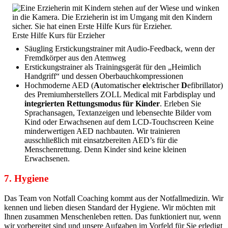
Erste Hilfe Kurs für Erzieher
Säugling Erstickungstrainer mit Audio-Feedback, wenn der
Fremdkörper aus den Atemweg
Erstickungstrainer als Trainingsgerät für den „Heimlich
Handgriff“ und dessen Oberbauchkompressionen
Hochmoderne AED (
A
utomatischer
e
lektrischer
D
efibrillator)
des Premiumherstellers ZOLL Medical mit Farbdisplay und
integrierten Rettungsmodus für Kinder
. Erleben Sie
Sprachansagen, Textanzeigen und lebensechte Bilder vom
Kind oder Erwachsenen auf dem LCD-Touchscreen Keine
minderwertigen AED nachbauten. Wir trainieren
ausschließlich mit einsatzbereiten AED’s für die
Menschenrettung. Denn Kinder sind keine kleinen
Erwachsenen.
7. Hygiene
Das Team von Notfall Coaching kommt aus der Notfallmedizin. Wir
kennen und lieben diesen Standard der Hygiene. Wir möchten mit
Ihnen zusammen Menschenleben retten. Das funktioniert nur, wenn
wir vorbereitet sind und unsere Aufgaben im Vorfeld für Sie erledigt