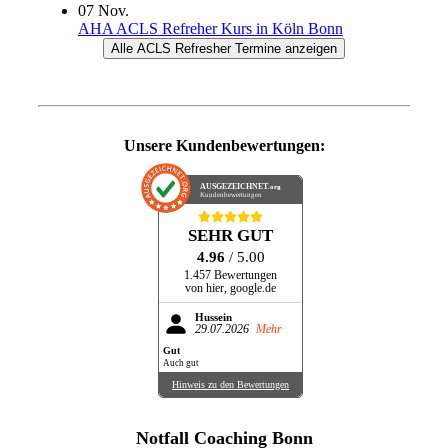
07
Nov.
AHA ACLS Refreher Kurs in Köln Bonn
Alle ACLS Refresher Termine anzeigen
Unsere Kundenbewertungen:
AUSGEZEICHNET
.org
Kundenbewertungen
SEHR GUT
4.96
/ 5.00
1.457 Bewertungen
von hier, google.de
Hussein
29.07.2026
Mehr
Gut
Auch gut
Hinweis zu den Bewertungen
Notfall Coaching Bonn