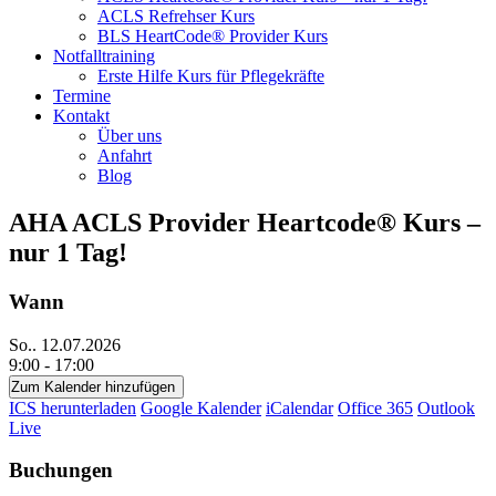
ACLS Refrehser Kurs
BLS HeartCode® Provider Kurs
Notfalltraining
Erste Hilfe Kurs für Pflegekräfte
Termine
Kontakt
Über uns
Anfahrt
Blog
AHA ACLS Provider Heartcode® Kurs –
nur 1 Tag!
Wann
So.. 12.07.2026
9:00 - 17:00
Zum Kalender hinzufügen
ICS herunterladen
Google Kalender
iCalendar
Office 365
Outlook
Live
Buchungen