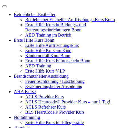
Betrieblicher Ersthelfer
Betrieblicher Ersthelfer Auffrischungs-Kurs Bonn
Erste Hilfe Kurs in Bildungs- und
Betreuungseinrichtungen Bonn
AED Training im Betrieb
Erste Hilfe Kurs Bonn
Erste Hilfe Auffrischungskurs
Erste Hilfe Kurs am Kind
Kindernotfall Kurs Bonn
Erste Hilfe Kurs Führerschein Bonn
AED Training
Erste Hilfe Kurs V.I.P
Brandschutzhelfer Ausbildung
Feuerlöschtraining / Löschübung
Evakuierungshelfer Ausbildung
AHA Kurse
ACLS Provider Kurs
ACLS Heartcode® Provider Kurs – nur 1 Tag!
ACLS Refrehser Kurs
BLS HeartCode® Provider Kurs
Notfalltraining
Erste Hilfe Kurs für Pflegekräfte
Termine