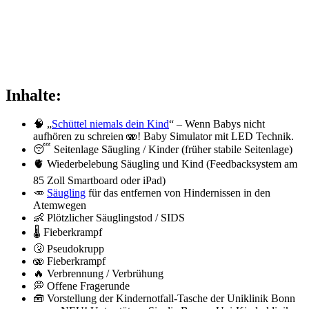
Inhalte:
🧠 „
Schüttel niemals dein Kind
“ – Wenn Babys nicht
aufhören zu schreien 🫨! Baby Simulator mit LED Technik.
😴 Seitenlage Säugling / Kinder (früher stabile Seitenlage)
🫀 Wiederbelebung Säugling und Kind (Feedbacksystem am
85 Zoll Smartboard oder iPad)
🥕
Säugling
für das entfernen von Hindernissen in den
Atemwegen
👶 Plötzlicher Säuglingstod / SIDS
🌡️ Fieberkrampf
🤧 Pseudokrupp
🫨 Fieberkrampf
🔥 Verbrennung / Verbrühung
💭 Offene Fragerunde
🧰 Vorstellung der Kindernotfall-Tasche der Uniklinik Bonn