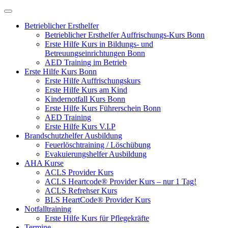
Betrieblicher Ersthelfer
Betrieblicher Ersthelfer Auffrischungs-Kurs Bonn
Erste Hilfe Kurs in Bildungs- und
Betreuungseinrichtungen Bonn
AED Training im Betrieb
Erste Hilfe Kurs Bonn
Erste Hilfe Auffrischungskurs
Erste Hilfe Kurs am Kind
Kindernotfall Kurs Bonn
Erste Hilfe Kurs Führerschein Bonn
AED Training
Erste Hilfe Kurs V.I.P
Brandschutzhelfer Ausbildung
Feuerlöschtraining / Löschübung
Evakuierungshelfer Ausbildung
AHA Kurse
ACLS Provider Kurs
ACLS Heartcode® Provider Kurs – nur 1 Tag!
ACLS Refrehser Kurs
BLS HeartCode® Provider Kurs
Notfalltraining
Erste Hilfe Kurs für Pflegekräfte
Termine