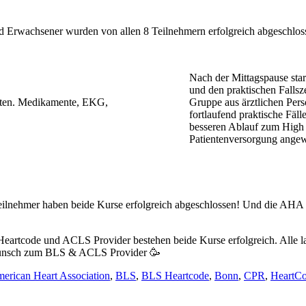
wachsener wurden von allen 8 Teilnehmern erfolgreich abgeschlossen
Nach der Mittagspause st
und den praktischen Falls
Gruppe aus ärztlichen Per
fortlaufend praktische Fäl
besseren Ablauf zum High
Patientenversorgung ange
eilnehmer haben beide Kurse erfolgreich abgeschlossen! Und die AHA T
unsch zum BLS & ACLS Provider 🥳
erican Heart Association
,
BLS
,
BLS Heartcode
,
Bonn
,
CPR
,
HeartC