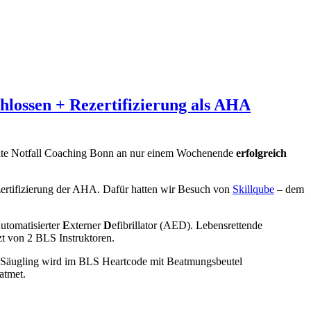
lossen + Rezertifizierung als AHA
Site Notfall Coaching Bonn an nur einem Wochenende
erfolgreich
zertifizierung der AHA. Dafür hatten wir Besuch von
Skillqube
– dem
A
utomatisierter
E
xterner
D
efibrillator (AED). Lebensrettende
t von 2 BLS Instruktoren.