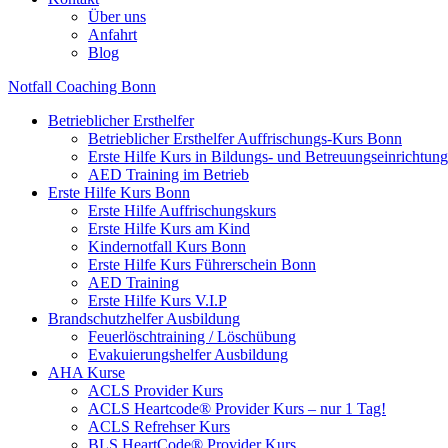
Über uns
Anfahrt
Blog
Notfall Coaching Bonn
Betrieblicher Ersthelfer
Betrieblicher Ersthelfer Auffrischungs-Kurs Bonn
Erste Hilfe Kurs in Bildungs- und Betreuungseinrichtu
AED Training im Betrieb
Erste Hilfe Kurs Bonn
Erste Hilfe Auffrischungskurs
Erste Hilfe Kurs am Kind
Kindernotfall Kurs Bonn
Erste Hilfe Kurs Führerschein Bonn
AED Training
Erste Hilfe Kurs V.I.P
Brandschutzhelfer Ausbildung
Feuerlöschtraining / Löschübung
Evakuierungshelfer Ausbildung
AHA Kurse
ACLS Provider Kurs
ACLS Heartcode® Provider Kurs – nur 1 Tag!
ACLS Refrehser Kurs
BLS HeartCode® Provider Kurs