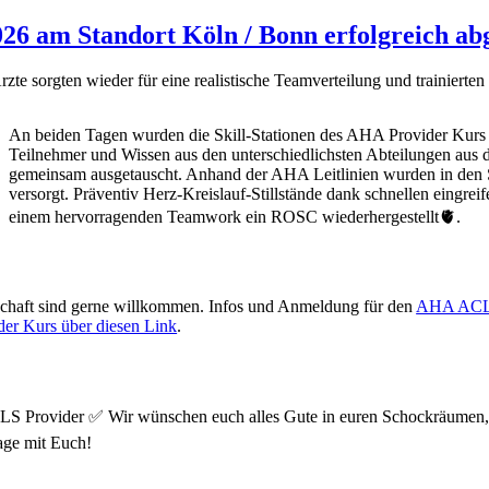
 am Standort Köln / Bonn erfolgreich abg
zte sorgten wieder für eine realistische Teamverteilung und trainie
An beiden Tagen wurden die Skill-Stationen des AHA Provider Kurs e
Teilnehmer und Wissen aus den unterschiedlichsten Abteilungen aus
gemeinsam ausgetauscht. Anhand der AHA Leitlinien wurden in den Si
versorgt. Präventiv Herz-Kreislauf-Stillstände dank schnellen eingr
einem hervorragenden Teamwork ein ROSC wiederhergestellt🫀.
eschaft sind gerne willkommen. Infos und Anmeldung für den
AHA AC
der Kurs über diesen Link
.
S Provider ✅ Wir wünschen euch alles Gute in euren Schockräumen, au
age mit Euch!