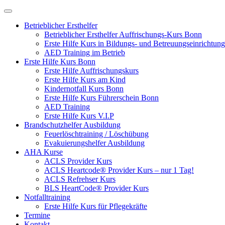
Betrieblicher Ersthelfer
Betrieblicher Ersthelfer Auffrischungs-Kurs Bonn
Erste Hilfe Kurs in Bildungs- und Betreuungseinrichtu
AED Training im Betrieb
Erste Hilfe Kurs Bonn
Erste Hilfe Auffrischungskurs
Erste Hilfe Kurs am Kind
Kindernotfall Kurs Bonn
Erste Hilfe Kurs Führerschein Bonn
AED Training
Erste Hilfe Kurs V.I.P
Brandschutzhelfer Ausbildung
Feuerlöschtraining / Löschübung
Evakuierungshelfer Ausbildung
AHA Kurse
ACLS Provider Kurs
ACLS Heartcode® Provider Kurs – nur 1 Tag!
ACLS Refrehser Kurs
BLS HeartCode® Provider Kurs
Notfalltraining
Erste Hilfe Kurs für Pflegekräfte
Termine
Kontakt