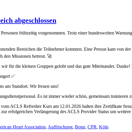
eich abgeschlossen
Personen frühzeitig vorgenommen. Trotz einer bundesweiten Warnung vo
pannenden Bereichen die Teilnehmer kommen. Eine Person kam von der
h den Missionen betreut. 🚀
wir für die kleinen Gruppen gelobt und das gute Miteinander. Danke! 
ängert ✅
ns am Standort. Wir freuen uns!
ungsdienstpersonal. Es ist immer wieder schön, gemeinsam trainieren 
ur erfolgreichen Verlängerung des ACLS Provider Status um weitere 
rican Heart Association
,
Auffrischung
,
Bonn
,
CPR
,
Köln